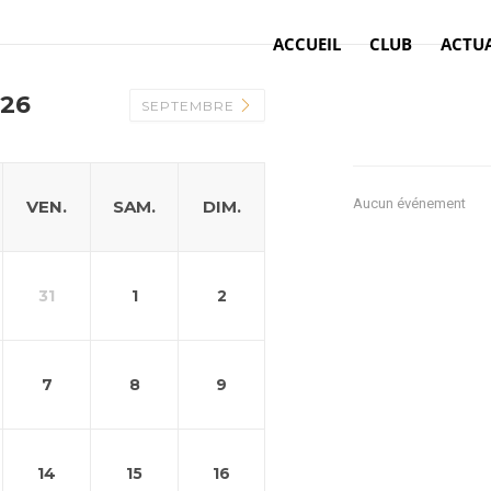
ACCUEIL
CLUB
ACTUA
26
SEPTEMBRE
Aucun événement
VEN.
SAM.
DIM.
31
1
2
7
8
9
14
15
16