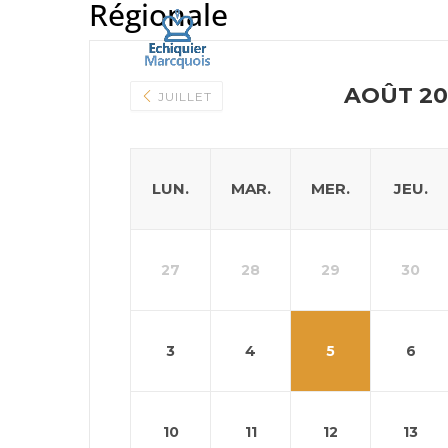
Régionale
AOÛT 20
JUILLET
LUN.
MAR.
MER.
JEU.
27
28
29
30
3
4
5
6
10
11
12
13